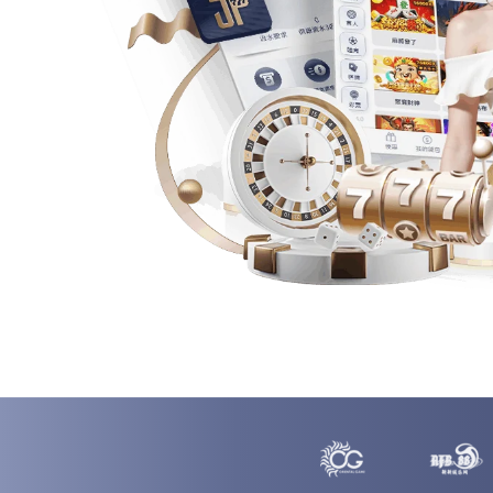
2025 年 12 月
2025 年 11 月
2025 年 10 月
2025 年 9 月
2025 年 8 月
2025 年 7 月
2025 年 6 月
2025 年 5 月
2025 年 4 月
2025 年 3 月
2025 年 2 月
2025 年 1 月
2024 年 12 月
2024 年 11 月
2024 年 10 月
2024 年 9 月
2024 年 8 月
2024 年 7 月
2024 年 6 月
2024 年 5 月
2024 年 4 月
2024 年 3 月