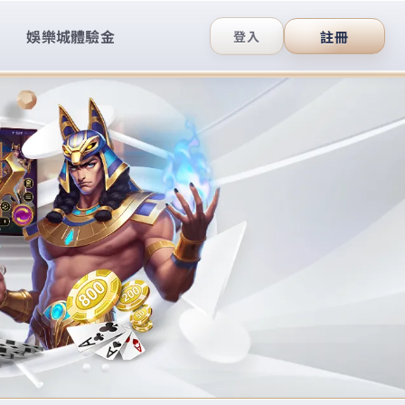
動應用的了手機板APP，全天不間斷服務，給你舒適安心安全的
搜
搜
尋
尋
關
鍵
字: