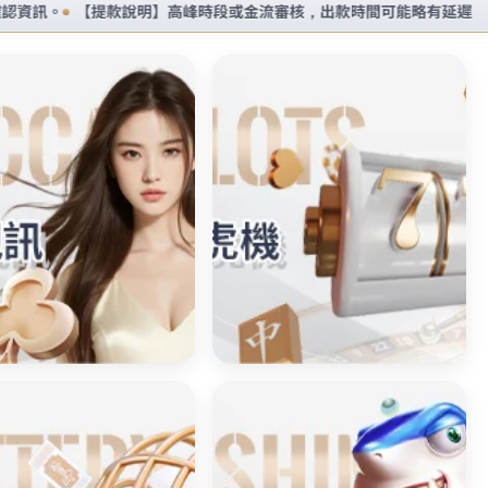
頁面
12強賽程
台灣美國
法網
法網直播
百家樂計算程式
百家樂記牌程式
百家樂預測系統
百家樂預測軟件
百家樂預測軟體
網球直播
美網
羽球直播
謝淑薇
費德勒
賽事表