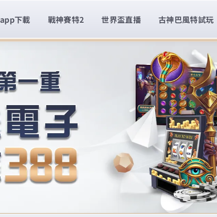
樂為主的遊戲平台，倒了集合資訊、賽事、球隊、數據、互動、娛樂等綜合性移
熱血連線，最貼心的籃球