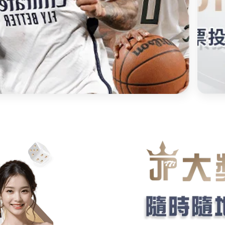
播專業球迷的智慧首選