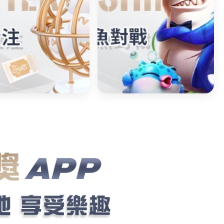
近期文章
網球直播讓您在緊張刺激中享受遊戲的樂趣，快
來體驗吧
台灣美國可以為你帶來休閒娛樂與視覺享受的全
新震撼
羽球直播成為你的隨身追賽利器，精彩戰況隨時
秒讀
法網直播音效溫柔悅耳，帶來放鬆治愈的體驗
法網直播讓你親自體驗獨闖沙場、力敵萬人的臨
場快感
近期留言
「
WordPress 示範留言者
」於〈
網站第一篇文
章
〉發佈留言