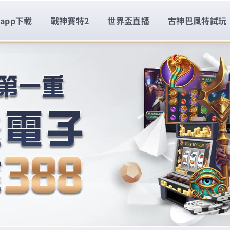
樂為主的遊戲平台，倒了集合資訊、賽事、球隊、數據、互動、娛樂等綜合性移