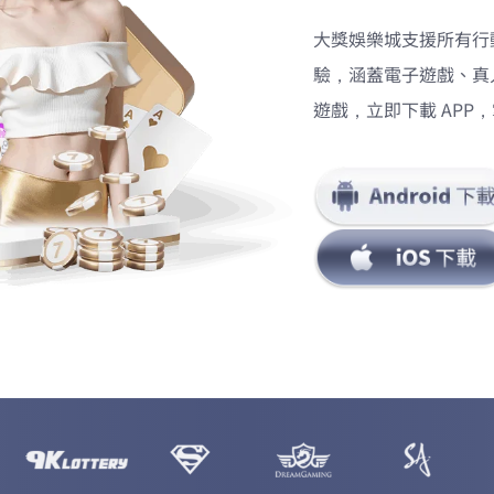
率、高勝率的真人遊戲等
平台推出一款現在非常精彩的
台灣美國
遊戲，擁有驚人的視覺效
，播放流暢，內容質量高，是以體育運動為主題的遊戲，創新的
育遊戲圖形設計，選取高畫質遊戲簡約風格，台灣美國玩法多樣
有趣的挑戰魅力。