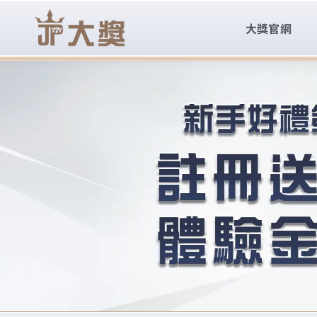
九州娛樂城網球直播平台
九州娛樂城台灣美國賽事表結合網路科技的優勢打造出一個以娛
遊戲環境，免費開戶並送彩金，讓你盡情體驗遊戲的樂趣。
月份:
2022 年 10 月