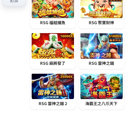
的運行環境，超多精彩活動等你來參與，法網直播每
日豐盛的活動任務伴你暢遊德州世界！
發
分
2022 年 11 月 18 日
法網直播
佈
類
日
期:
網球直播讓您能夠體驗到更豐
富更精彩的現場遊戲
LED娛樂城網球平台深耕亞洲博奕市場多年，運用十
年以上的技術與經驗，提供一個遊戲豐富、安全穩
健、穩定快速出款的線上娛樂平台給玩家，
網球直播
注重遊戲體驗的每一個細節，不斷的追求與超越思想
框架去創造創新的遊戲與玩法，令人雀躍與興奮的遊
戲特色，豐富多元的娛樂氛圍中。