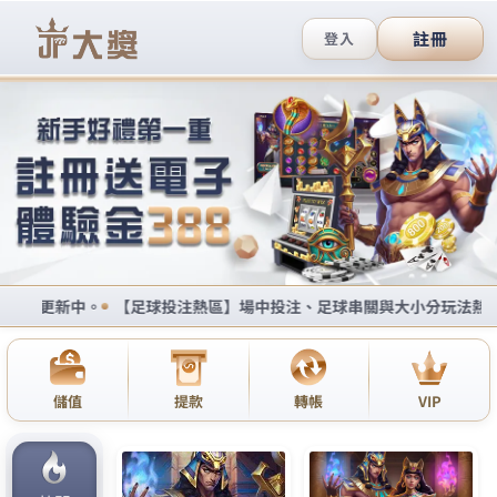
九州娛樂城網球直播平台
月份:
2022 年 11 月
羽球直播全新的遊戲介面，讓
你體驗最初的情懷
LED娛樂城網球平台24小時為您提供體育等品種齊
全、種類繁多的娛樂遊戲，深受廣大娛樂精英的喜
愛，
羽球直播
是一款3D遊戲，以其易學難精的特點吸