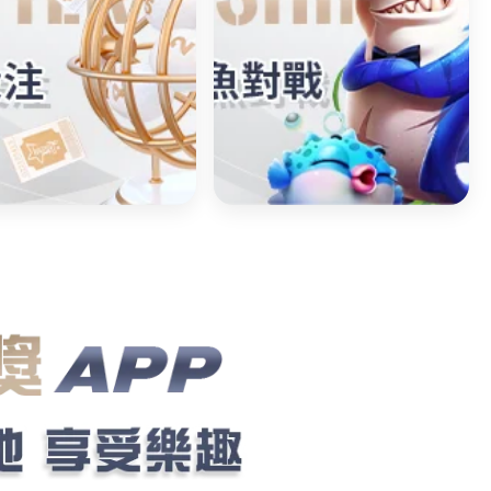
近期文章
網球直播讓您在緊張刺激中享受遊戲的樂趣，快
來體驗吧
台灣美國可以為你帶來休閒娛樂與視覺享受的全
新震撼
羽球直播成為你的隨身追賽利器，精彩戰況隨時
秒讀
法網直播音效溫柔悅耳，帶來放鬆治愈的體驗
法網直播讓你親自體驗獨闖沙場、力敵萬人的臨
場快感
近期留言
「
WordPress 示範留言者
」於〈
網站第一篇文
章
〉發佈留言