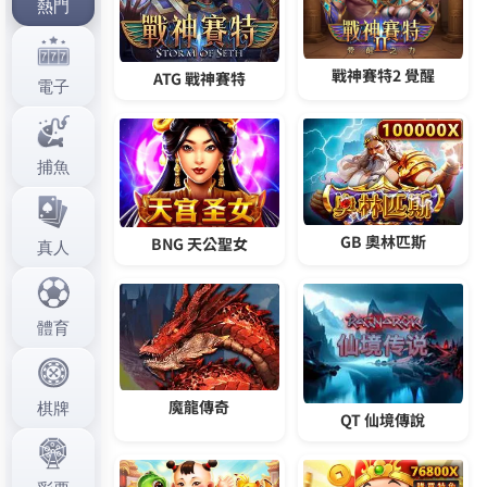
後的真正原因。立刻點擊關注最專業的法網直播，讓
你的追賽視角從此升級，用智慧與數據感受籃球運動
的終極魅力！
作
發
分
admin
2026 年 5 月 22 日
法網直播
者
佈
類
日
期:
文
上一篇文章
章
網球直播美女陪戰，九州讓你身歷其
上
一
境
導
篇
覽
文
章:
下一篇文章
網球直播跨越地域的籃球狂熱，秒級
下
一
數據與你共度精彩賽季