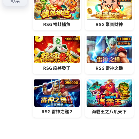
章:
彙整
2026 年 8 月
2026 年 7 月
2026 年 6 月
2026 年 5 月
2026 年 4 月
2026 年 3 月
2026 年 2 月
2026 年 1 月
2025 年 12 月
2025 年 11 月
2025 年 10 月
2025 年 9 月