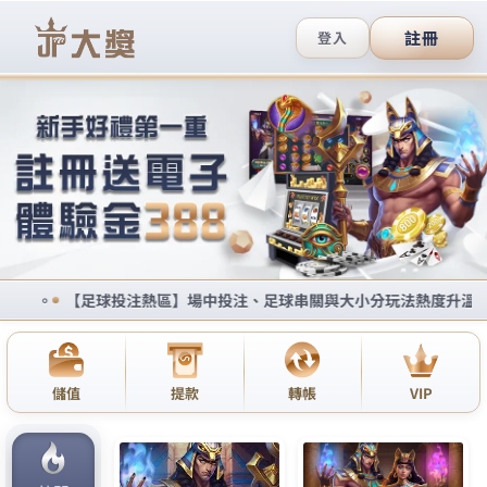
九州娛樂城網球直播平台
網球直播美女陪戰，九州讓你
身歷其境
別再玩枯燥無味的傳統娛樂城了！九州娛樂城網球直
播平台獨家提供
網球直播
，千名優質主播即時互動，
邊看球賽邊投注，甚至還能與真人荷官在線聊天，這
種沉浸式的博弈體驗，讓您在家也能享有拉斯維加斯
等級的聲光效果，孤單感從此絕跡，選擇一個品牌，
就是選擇一種品味，九州娛樂城網球直播平台誠摯邀
請您參與我們的年度慶典，一同見證這座博弈殿堂的