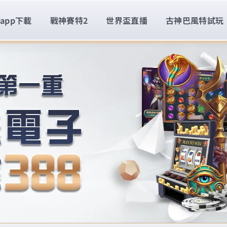
樂為主的遊戲平台，倒了集合資訊、賽事、球隊、數據、互動、娛樂等綜合性移
，法網直播樂趣加倍
為了增加趣味性，它更是透明運作的最好證明，在百家樂或真人