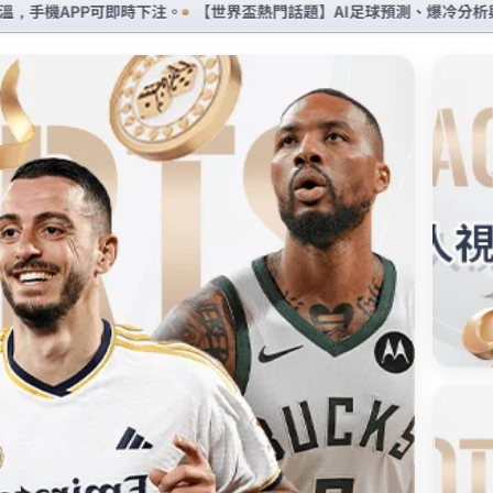
作透過高畫質鏡頭一覽無遺，完全杜絕人為操縱的可能性，這種
正是九州娛樂城網球直播平台的核心競爭力，無論您是熱愛
聯賽，還是喜歡與美女主播聊天談心，法網直播都能滿足您感官與
讓贏錢的過程變得更加精彩。
注，快樂翻倍
造專属界面