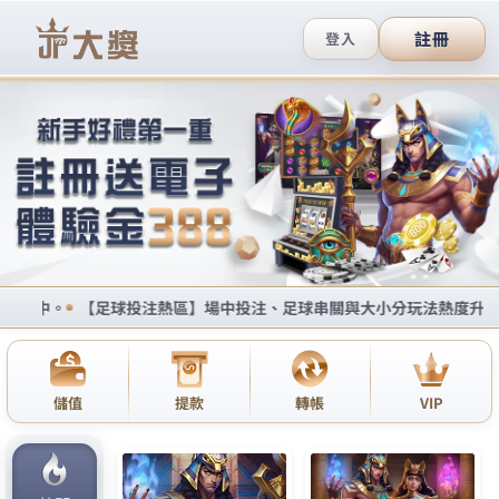
九州娛樂城網球直播平台
網球直播讓運動熱情與幸運同
行，為每場賽事注入不一樣的
精彩
九州娛樂城網球直播平台致力於提供最符合亞洲人的
產品，通過大量的測試為您准備了多種娛樂游戲
，網
球直播
以理性娛樂為核心，讓你在享受運動魅力的同
時，體驗投注的樂趣，為生活增添一份獨特的色彩。
低門檻投注額度，讓新手可以小試牛刀，累積經驗，
無須承擔過大壓力，專業客服實時在線指導，有任何