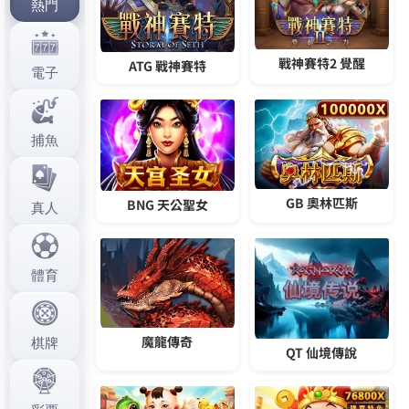
疑問都能及時解答，讓你從入門到精通，全程無阻
礙，網球直播用最友好的姿態，邀請每一位新手加入
這場歡樂博弈。
作
發
分
admin
2026 年 3 月 12 日
網球直播
者
佈
類
日
期:
文
上一篇文章
章
台灣美國讓每一次觀戰都充滿安心與
上
一
快樂
導
篇
覽
文
章:
下一篇文章