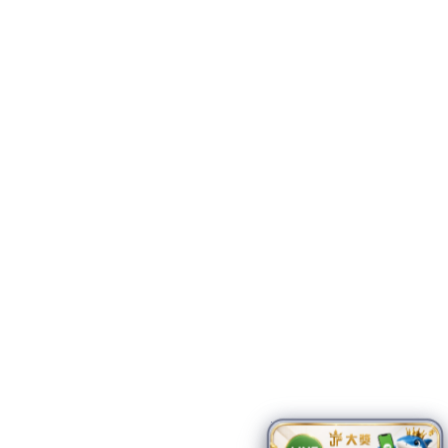
網球直播讓您在緊張刺激中享受遊戲的樂趣，快來
體驗吧
台灣美國可以為你帶來休閒娛樂與視覺享受的全新
震撼
羽球直播成為你的隨身追賽利器，精彩戰況隨時秒
讀
法網直播音效溫柔悅耳，帶來放鬆治愈的體驗
法網直播讓你親自體驗獨闖沙場、力敵萬人的臨場
快感
近期留言
「
WordPress 示範留言者
」於〈
網站第一篇文
章
〉發佈留言