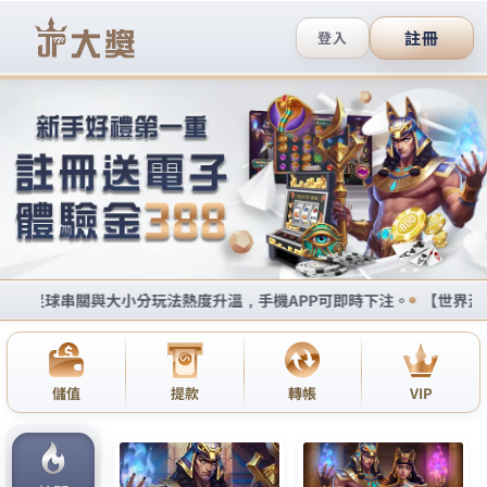
九州娛樂城網球直播平台
台灣美國為客戶締造一個公
平、安全和多元化的線上遊戲
體驗
九州娛樂城網球直播平台以玩家為核心，無論是遊戲
品質、安全性還是用戶體驗，都力求做到最好
，台灣
美國
集休閒、娛樂、遊戲、玩家互動為一體，有如親
臨豪華賭場，是你娛樂的最佳選擇，推薦各種特色的
教學都有，台灣美國精美細膩的畫面風格給玩家們無
聊的時間帶來樂趣，超多技巧玩法等你體驗，超多精