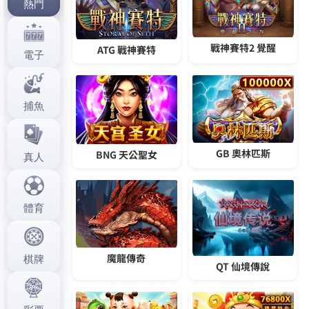
注體驗，讓你在享受熱血賽事的同時，隨時出手捕捉
獲利機會。合法安心、樂趣無窮，場中投注點燃每場
賽事的熱情，讓你收穫雙重驚喜。
作
發
分
admin
2025 年 12 月 26 日
法網直播
者
佈
類
日
期:
文
上一篇文章
章
賽事精彩不落幕，羽球直播驚喜不停
上
一
歇
導
篇
覽
文
章:
下一篇文章