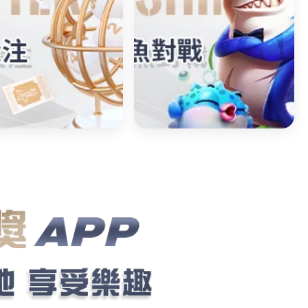
近期文章
網球直播讓您在緊張刺激中享受遊戲的樂趣，快
來體驗吧
台灣美國可以為你帶來休閒娛樂與視覺享受的全
新震撼
羽球直播成為你的隨身追賽利器，精彩戰況隨時
秒讀
法網直播音效溫柔悅耳，帶來放鬆治愈的體驗
法網直播讓你親自體驗獨闖沙場、力敵萬人的臨
場快感
近期留言
「
WordPress 示範留言者
」於〈
網站第一篇文
章
〉發佈留言