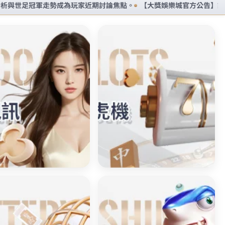
頁面
你
12強賽程
台灣美國
法網
法網直播
百家樂計算程式
百家樂記牌程式
百家樂預測系統
百家樂預測軟件
百家樂預測軟體
網球直播
美網
羽球直播
謝淑薇
費德勒
賽事表