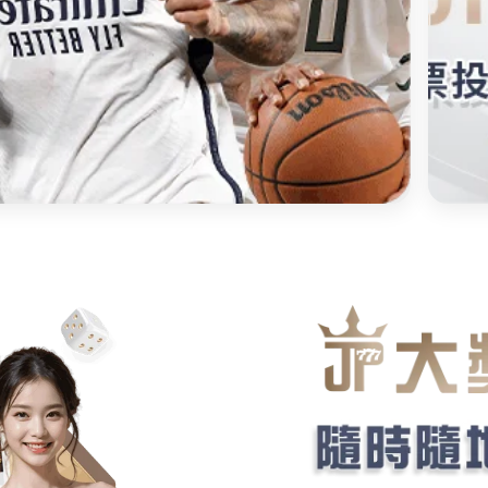
你前所未有的遊戲體驗