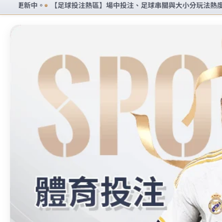
LED娛樂城網球
TU娛樂城的招牌
作
admin
感興趣的各種玩法
者
發
2025 年 9 月 23 日
據大數據每日即時
佈
分
台灣美國
美真實的遊戲場景
日
類
期:
文
上一篇文章
章
網球直播致力於打造出更多人
上
一
導
篇
覽
文
下一篇文章
章: