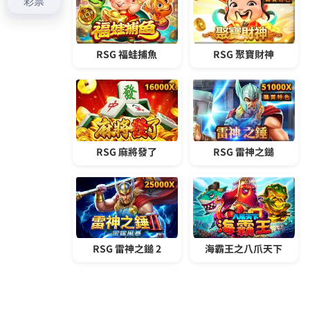
章:
彙整
2026 年 8 月
2026 年 7 月
2026 年 6 月
2026 年 5 月
2026 年 4 月
2026 年 3 月
2026 年 2 月
2026 年 1 月
2025 年 12 月
2025 年 11 月
2025 年 10 月
2025 年 9 月