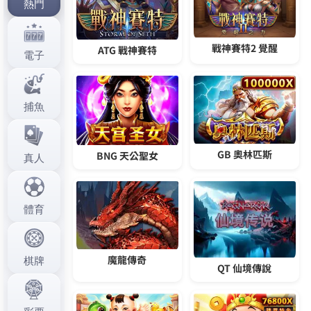
載吧。
作
發
分
admin
2025 年 7 月 11 日
12強賽程
者
佈
類
日
期:
文
上一篇文章
章
羽球直播讓玩家在休息之餘可以盡情
上
一
享受遊戲的樂趣
導
篇
覽
文
章:
下一篇文章
網球直播不同難度的挑戰模式，能夠
下
一
給你前所未有的體驗
篇
文