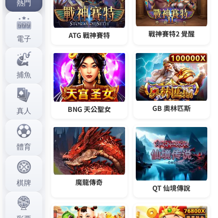
感，讓你隨時隨地的享受到真人娛樂城賺錢帶來的樂
趣。
作
發
分
admin
2024 年 12 月 13 日
法網直播
者
佈
類
日
期:
文
上一篇文章
章
羽球直播讓玩家安心享受多元的娛樂
上
一
性遊戲
導
篇
覽
文
章:
下一篇文章
台灣美國讓玩家安心享受多元的娛樂
下
一
性遊戲
篇