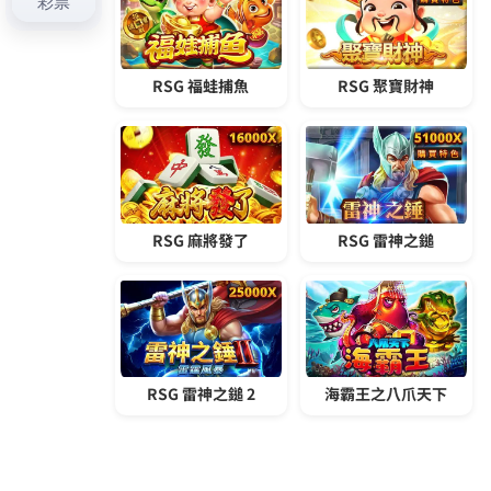
文
章:
彙整
2026 年 8 月
2026 年 7 月
2026 年 6 月
2026 年 5 月
2026 年 4 月
2026 年 3 月
2026 年 2 月
2026 年 1 月
2025 年 12 月
2025 年 11 月
2025 年 10 月