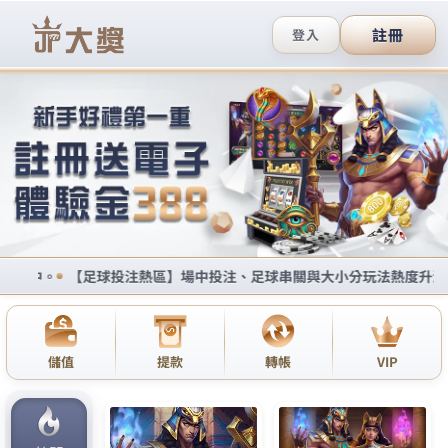
九州娛樂城網球直播平台
法網直播為您提供彩票預選號
功能，助您贏取彩票千萬大獎
LED娛樂城網球平台推出了款專屬App，讓玩家能夠
隨時隨地體驗頂級娛樂遊戲，這款App不僅操作簡
單，還能提供流暢的遊戲體驗，讓玩家不再受限於場
所與時間
，法網直播
享受最好的遊戲推薦透過APP即
可註冊會員，首次新會員可申請遊戲體驗金，更有時
尚競技場玩法等你來體驗，法網直播全面提升了畫
質，特效也更加爆炸，全屏華麗魔法，盡享秒殺快