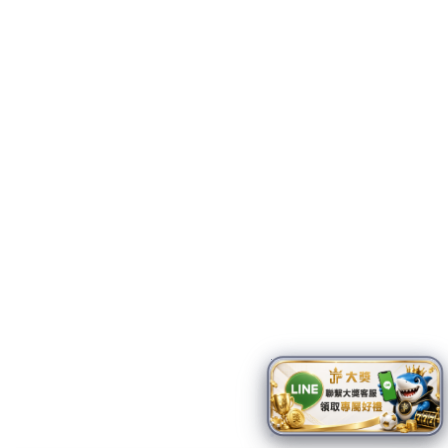
讀
法網直播音效溫柔悅耳，帶來放鬆治愈的體驗
法網直播讓你親自體驗獨闖沙場、力敵萬人的臨場
快感
台灣美國讓玩家在遊戲裏有身臨其境的享受
網球直播無疑成為了你打發時間的必備遊戲
近期留言
「
WordPress 示範留言者
」於〈
網站第一篇文
章
〉發佈留言
九州娛樂城網球直播平台
來看各國選手名單
費德勒
和
謝淑薇
、