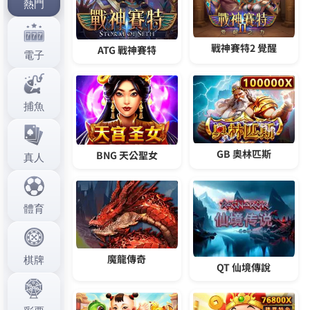
受。
作
發
分
admin
2024 年 11 月 21 日
網球直播
者
佈
類
日
期:
文
上一篇文章
章
12強賽程玩法新穎，是您的最佳遊戲
上
一
導
篇
覽
文
下一篇文章
章:
法網直播能够最大程度滿足各個不同
下
一
需求的顧客，提供公平公正的娛樂體
篇
驗
文
章: