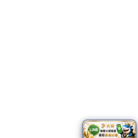
台灣美國可以為你帶來休閒娛樂與視覺享受的全新
震撼
羽球直播成為你的隨身追賽利器，精彩戰況隨時秒
讀
法網直播音效溫柔悅耳，帶來放鬆治愈的體驗
法網直播讓你親自體驗獨闖沙場、力敵萬人的臨場
快感
近期留言
「
WordPress 示範留言者
」於〈
網站第一篇文
章
〉發佈留言