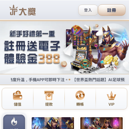
九州娛樂城網球直播平台
羽球直播能在這遊戲的世界中
體驗別樣風格的玩法，給你不
一樣的體驗
LED娛樂城網球平台是一個能夠讓你盡情享受線上博
彩遊戲樂趣的平台，
羽球直播
遊戲中都有美麗的真人
荷官與您相伴，我們提供多款經典的線上娛樂城遊
戲，並且提供比堵場更高的培率，炫酷的遊戲特效，
更有多款遊戲任你選擇，玩家們能够24小時能够線上
PK，在app中可以盡享各種各樣的玩法，能夠給你前