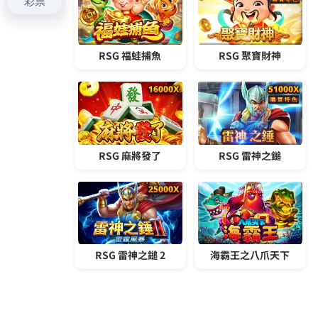
章:
彙整
2026 年 8 月
2026 年 7 月
2026 年 6 月
2026 年 5 月
2026 年 4 月
2026 年 3 月
2026 年 2 月
2026 年 1 月
2025 年 12 月
2025 年 11 月
2025 年 10 月
2025 年 9 月
2025 年 8 月