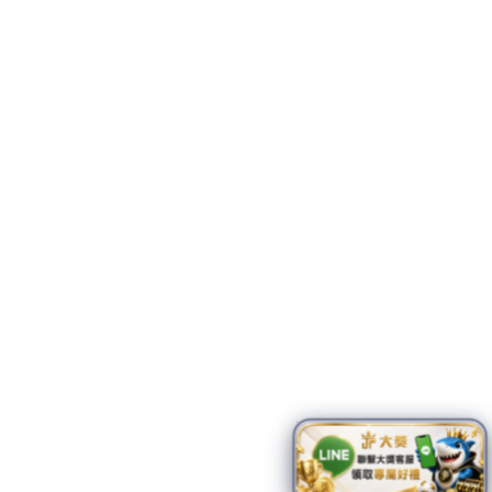
台灣美國可以為你帶來休閒娛樂與視覺享受的全新
震撼
羽球直播成為你的隨身追賽利器，精彩戰況隨時秒
讀
法網直播音效溫柔悅耳，帶來放鬆治愈的體驗
法網直播讓你親自體驗獨闖沙場、力敵萬人的臨場
快感
近期留言
「
WordPress 示範留言者
」於〈
網站第一篇文
章
〉發佈留言