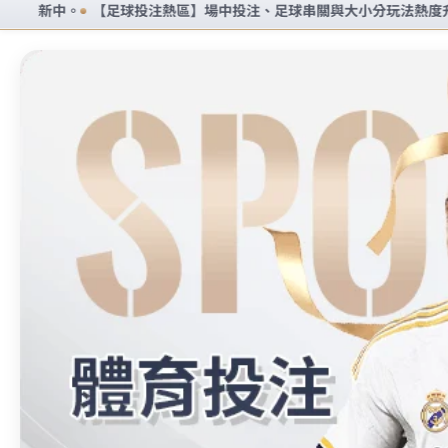
投注介面，享受最
作
admin
素，豐富多樣的賽
者
發
2024 年 4 月 15 日
未有的體驗，給你
佈
分
台灣美國
一個公平、安全和
日
類
期:
文
上一篇文章
章
羽球直播玩法豐富有趣，豐富
上
一
導
篇
覽
文
下一篇文章
章:
羽球直播滿足不同地區的不同
下
一