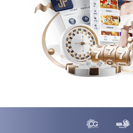
2025 年 8 月
2025 年 7 月
2025 年 6 月
2025 年 5 月
2025 年 4 月
2025 年 3 月
2025 年 2 月
2025 年 1 月
2024 年 12 月
2024 年 11 月
2024 年 10 月
2024 年 9 月
2024 年 8 月
2024 年 7 月
2024 年 6 月
2024 年 5 月
2024 年 4 月
2024 年 3 月
2024 年 2 月
2024 年 1 月
2023 年 12 月