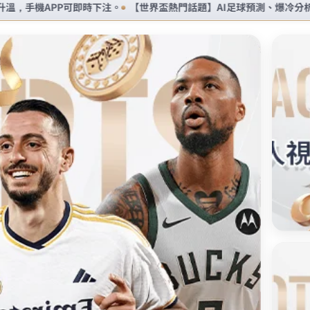
公正的娛樂，
台灣美國
豐富精緻的遊戲畫面，增添更多歡樂元
事模式，讓玩家可以再度體驗到最為純正的玩法，能够給你前所
超凡絕倫的享受，台灣美國遊戲十分地的有人性化，為客戶締造
多元化的線上遊戲體驗，讓你感受精彩刺激的遊戲人生。
您玩家的娱樂體驗
玩彩需求，帶給你不一樣的精彩刺激