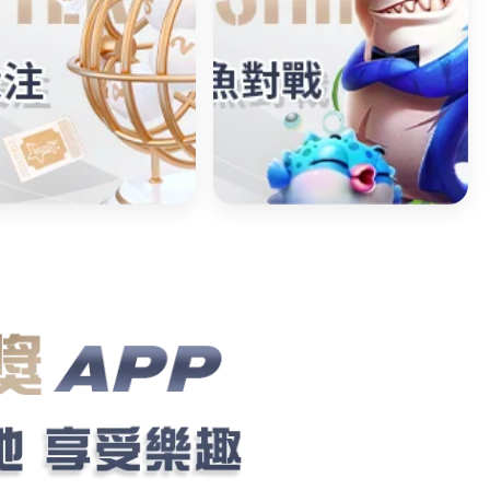
近期文章
網球直播讓您在緊張刺激中享受遊戲的樂趣，快
來體驗吧
台灣美國可以為你帶來休閒娛樂與視覺享受的全
新震撼
羽球直播成為你的隨身追賽利器，精彩戰況隨時
秒讀
法網直播音效溫柔悅耳，帶來放鬆治愈的體驗
法網直播讓你親自體驗獨闖沙場、力敵萬人的臨
場快感
近期留言
「
WordPress 示範留言者
」於〈
網站第一篇文
章
〉發佈留言