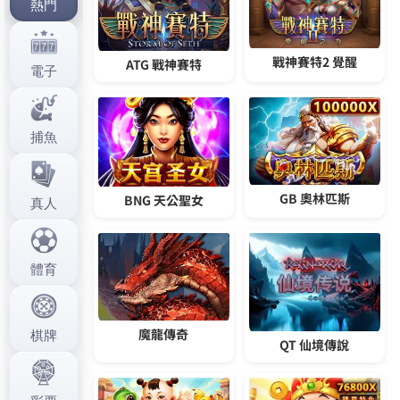
者
佈
類
日
期:
文
上一篇文章
章
謝淑薇為客戶提供即時、刺激、高信
上
一
譽的服務保證、高品質的遊戲
導
篇
覽
文
章:
下一篇文章
法網直播有各種優惠活動保證能够讓
下
一
您心動
篇
文
章: