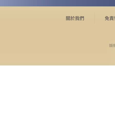
2024 年 3 月
2024 年 2 月
2024 年 1 月
2023 年 12 月
2023 年 11 月
2023 年 10 月
2023 年 9 月
2023 年 8 月
2023 年 7 月
2023 年 6 月
2023 年 5 月
2023 年 4 月
2023 年 3 月
2023 年 2 月
2023 年 1 月
2022 年 12 月
2022 年 11 月
2022 年 10 月
2022 年 9 月
2022 年 8 月
2022 年 7 月