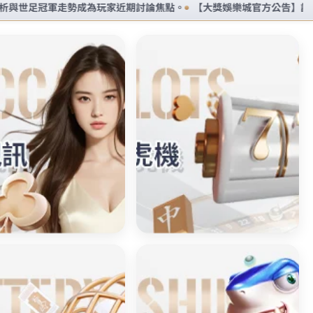
讓
頁面
12強賽程
台灣美國
法網
法網直播
百家樂計算程式
百家樂記牌程式
百家樂預測系統
百家樂預測軟件
百家樂預測軟體
網球直播
美網
羽球直播
謝淑薇
費德勒
賽事表