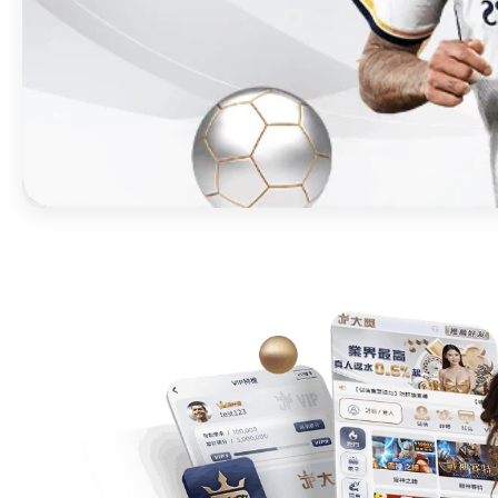
章:
費德勒讓您身臨其境體驗到遊
下
一
驗
篇
文
章:
彙整
2026 年 8 月
2026 年 7 月
2026 年 6 月
2026 年 5 月
2026 年 4 月
2026 年 3 月
2026 年 2 月
2026 年 1 月