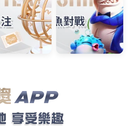
近期文章
羽球直播成為你的隨身追賽利器，精彩戰況隨時
秒讀
法網直播音效溫柔悅耳，帶來放鬆治愈的體驗
法網直播讓你親自體驗獨闖沙場、力敵萬人的臨
場快感
台灣美國讓玩家在遊戲裏有身臨其境的享受
網球直播無疑成為了你打發時間的必備遊戲
近期留言
「
WordPress 示範留言者
」於〈
網站第一篇文
章
〉發佈留言