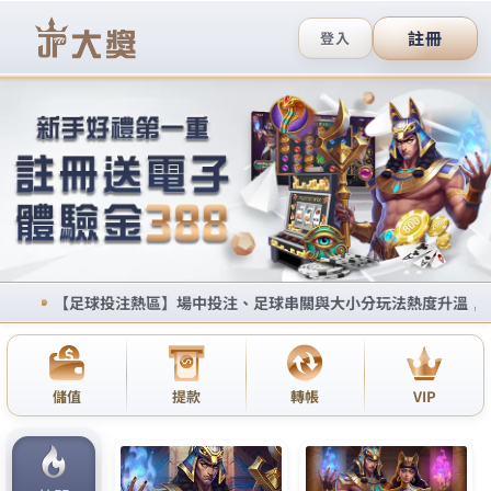
九州娛樂城網球直播平台
羽球直播種類眾多滿足不同喜
好的玩家，等著您來體驗
LED娛樂城網球平台提供各式高品質真人遊戲供您自
由選擇，支持跨裝置的系統讓您無論何時、何地皆能
輕鬆開始遊戲，
羽球直播
起手牌公平，讓每一位喜愛
的玩家都能在這裡享受到最極致的對戰體驗，採用獨
特的第一人稱視角，讓玩家在活潑的投注介面，享受
最公正的娛樂，羽球直播是消費享受的好去處。
作
發
分
admin
2023 年 12 月 25 日
羽球直播