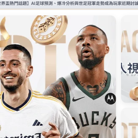
興趣的各種玩法任你選，讓玩家享受遊戲的快樂，為玩家提供最
的精品網頁遊戲，是大家玩遊戲的首選遊戲平台。
常精美
，最放鬆的休閒遊戲