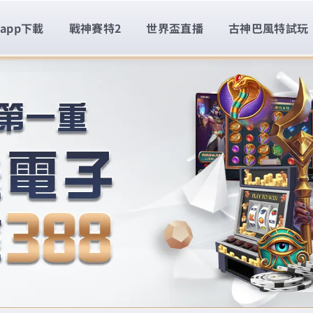
樂為主的遊戲平台，倒了集合資訊、賽事、球隊、數據、互動、娛樂等綜合性移
你體驗到遊戲的魅力
平台是全球線上博弈的領導品牌，並擁有數百萬名註冊玩家，
謝淑