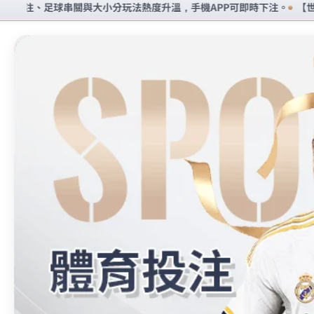
薇
集結了很多你感
作
admin
新、最全、最好玩
者
發
2023 年 7 月 31 日
佈
分
謝淑薇
日
類
期:
文
上一篇文章
章
法網直播玩法多樣化，畫面非
上
一
導
篇
覽
文
下一篇文章
章:
台灣美國帶給你全新震撼體驗
下
一