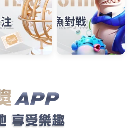
近期文章
網球直播讓您在緊張刺激中享受遊戲的樂趣，快
來體驗吧
台灣美國可以為你帶來休閒娛樂與視覺享受的全
新震撼
羽球直播成為你的隨身追賽利器，精彩戰況隨時
秒讀
法網直播音效溫柔悅耳，帶來放鬆治愈的體驗
法網直播讓你親自體驗獨闖沙場、力敵萬人的臨
場快感
近期留言
「
WordPress 示範留言者
」於〈
網站第一篇文
章
〉發佈留言