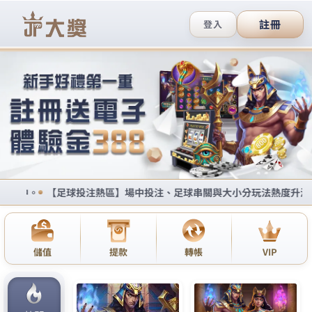
九州娛樂城網球直播平台
羽球直播打發你的無聊時光，
讓你感受精彩刺激的遊戲人生
LED娛樂城網球平台是非常受玩家青睞的遊戲平台，
趣味的娛樂機制給你不同的遊戲感受，註冊送豐厚的
福利獎金給你無盡的挑戰，
羽球直播
是一款好玩到爆
點的遊戲，遊戲無論從哪個角度把玩都十分的給力，
擁有各種遊戲的規則玩法介紹以及經驗分享，在這裡
參與遊戲能够體驗到前所未有的便捷和娛樂快感。