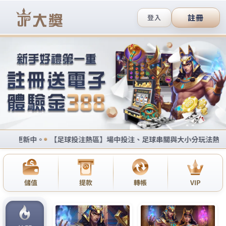
九州娛樂城網球直播平台
台灣美國為玩家提供一個公正
和安全的網路遊戲空間
LED娛樂城網球平台是世界各地賭場中受歡迎的平台
之一，提供超過百款娛樂遊戲任你來體驗，
台灣美國
是一款集合資訊、賽事、球隊、數據、互動、娛樂等
綜合性移動應用，全天不間斷服務，給你舒適安心安
全的遊戲環境，免費開戶並送彩金，台灣美國讓你盡
情體驗遊戲的樂趣。
作
發
分
admin
2022 年 9 月 9 日
台灣美國