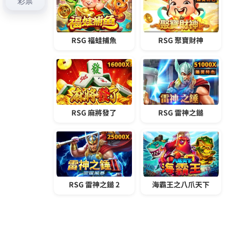
彙整
2026 年 8 月
2026 年 7 月
2026 年 6 月
2026 年 5 月
2026 年 4 月
2026 年 3 月
2026 年 2 月
2026 年 1 月
2025 年 12 月
2025 年 11 月
2025 年 10 月
2025 年 9 月
2025 年 8 月
2025 年 7 月