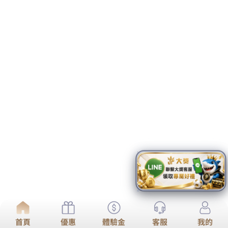
法網直播讓你親自體驗獨闖沙場、力敵萬人的臨場
快感
台灣美國讓玩家在遊戲裏有身臨其境的享受
網球直播無疑成為了你打發時間的必備遊戲
近期留言
「
WordPress 示範留言者
」於〈
網站第一篇文
章
〉發佈留言
九州娛樂城網球直播平台
來看各國選手名單
費德勒
和
謝淑薇
、
美網
賽事
表、
法網
直播資訊、熱身賽、12強賽程轉播，一起來為台
灣中華隊加油，再拿一個冠軍回家。