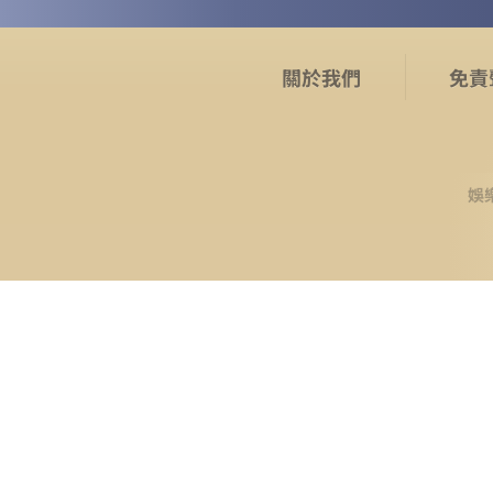
2024 年 1 月
2023 年 12 月
2023 年 11 月
2023 年 10 月
2023 年 9 月
2023 年 8 月
2023 年 7 月
2023 年 6 月
2023 年 5 月
2023 年 4 月
2023 年 3 月
2023 年 2 月
2023 年 1 月
2022 年 12 月
2022 年 11 月
2022 年 10 月
2022 年 9 月
2022 年 8 月
2022 年 7 月
2022 年 6 月
2022 年 5 月
2022 年 4 月