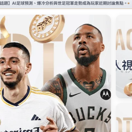
平台為你提供釋放自己的遊戲，
羽球直播
為用戶提供完善遊戲內
戲模式，最大的為用戶提供更好的服務，為熱愛遊戲的玩家，打
戲體驗，覆蓋最全面的羽球直播遊戲，讓你足不出戶，即可盡享
法讓你可以暢快無憂的玩遊戲