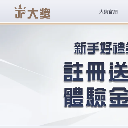
九州娛樂城網球直播平台
九州娛樂城台灣美國賽事表結合網路科技的優勢打造出一個以娛
遊戲環境，免費開戶並送彩金，讓你盡情體驗遊戲的樂趣。
羽球直播玩家在遊戲
的快樂