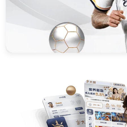
謝淑薇全新的3D畫面帶給玩
下
一
篇
文
章:
彙整
2026 年 8 月
2026 年 7 月
2026 年 6 月
2026 年 5 月
2026 年 4 月
2026 年 3 月
2026 年 2 月
2026 年 1 月
2025 年 12 月
2025 年 11 月