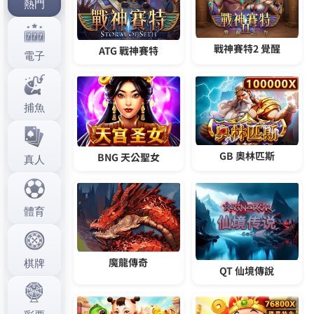
作
發
分
admin
2022 年 7 月 9 日
羽球直播
者
佈
類
日
期:
文
上一篇文章
章
法網直播讓您擁有完美遊戲體驗，可
上
一
以盡情的來享受來自世界各地的豐富
導
篇
的遊戲
覽
文
章:
下一篇文章
法網直播讓你體驗激情澎湃的賽事，
下
一
推薦畫面非常精美