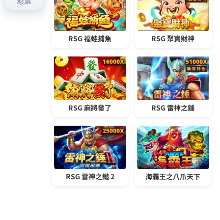
篇
文
章:
彙整
2026 年 8 月
2026 年 7 月
2026 年 6 月
2026 年 5 月
2026 年 4 月
2026 年 3 月
2026 年 2 月
2026 年 1 月
2025 年 12 月
2025 年 11 月