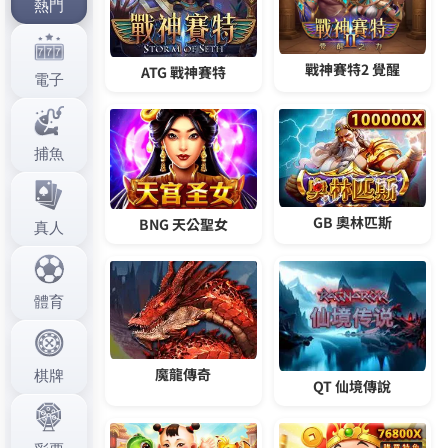
全、可靠、玩家信賴的彩球遊戲天堂。
作
發
分
admin
2022 年 7 月 9 日
法網直播
者
佈
類
日
期:
文
上一篇文章
章
台灣美國為你提供各種不同的機會和
上
一
資金，讓你可以創造出屬於自己的王
導
篇
國
覽
文
章:
下一篇文章
羽球直播精緻的遊戲畫面滿足玩家們
下
一
對娛樂的需求
篇