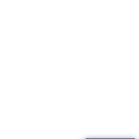
網球直播讓您在緊張刺激中享受遊戲的樂趣，快來
體驗吧
台灣美國可以為你帶來休閒娛樂與視覺享受的全新
震撼
羽球直播成為你的隨身追賽利器，精彩戰況隨時秒
讀
法網直播音效溫柔悅耳，帶來放鬆治愈的體驗
法網直播讓你親自體驗獨闖沙場、力敵萬人的臨場
快感
近期留言
「
WordPress 示範留言者
」於〈
網站第一篇文