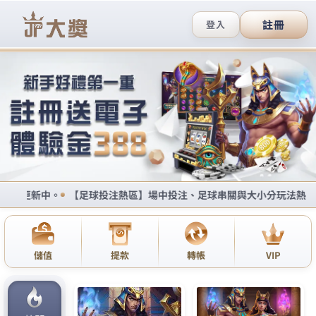
九州娛樂城網球直播平台
法網直播讓您擁有完美遊戲體
驗，可以盡情的來享受來自世
界各地的豐富的遊戲
LED娛樂城網球平台提供多樣化遊戲讓玩家選擇，不
論是熱門不敗的線上百家樂、線上老虎機，或者是台
灣經典的運彩遊戲都應有盡有，
法網直播
結合相關技
巧找出最佳的盤口賠率及水位，保證有機會贏得大
獎，同時享受所有線上娛樂優惠以及最頂級的遊戲體
驗，法網直播能够讓您輕鬆的享受投注的樂趣，是安