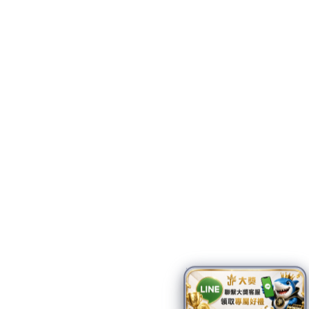
體驗吧
台灣美國可以為你帶來休閒娛樂與視覺享受的全新
震撼
羽球直播成為你的隨身追賽利器，精彩戰況隨時秒
讀
法網直播音效溫柔悅耳，帶來放鬆治愈的體驗
法網直播讓你親自體驗獨闖沙場、力敵萬人的臨場
快感
近期留言
「
WordPress 示範留言者
」於〈
網站第一篇文
章
〉發佈留言