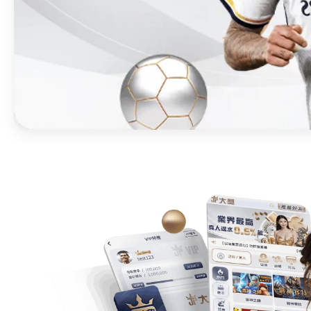
篇
文
章:
彙整
2026 年 8 月
2026 年 7 月
2026 年 6 月
2026 年 5 月
2026 年 4 月
2026 年 3 月
2026 年 2 月
2026 年 1 月
2025 年 12 月
2025 年 11 月
2025 年 10 月
2025 年 9 月