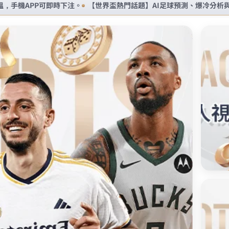
遊戲平台，
法網直播
是一款很好玩的遊戲，遊戲的攻略很豐富，
為客戶締造一個公平、安全和多元化的線上遊戲體驗，讓你感受
生。
你無憂無慮享受遊戲的樂趣
驗，最放鬆的休閒遊戲