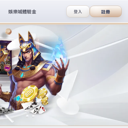
動應用的了手機板APP，全天不間斷服務，給你舒適安心安全的
搜
搜
尋
尋
關
鍵
字: