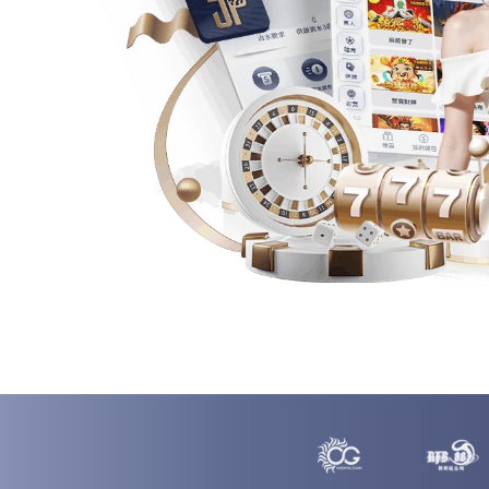
2025 年 8 月
2025 年 7 月
2025 年 6 月
2025 年 5 月
2025 年 4 月
2025 年 3 月
2025 年 2 月
2025 年 1 月
2024 年 12 月
2024 年 11 月
2024 年 10 月
2024 年 9 月
2024 年 8 月
2024 年 7 月
2024 年 6 月
2024 年 5 月
2024 年 4 月
2024 年 3 月
2024 年 2 月
2024 年 1 月
2023 年 12 月
2023 年 11 月