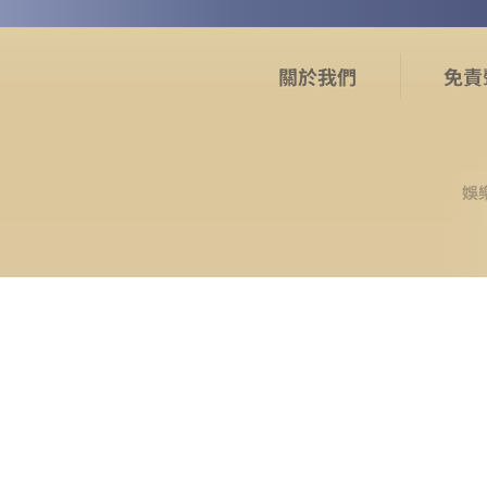
2023 年 10 月
2023 年 9 月
2023 年 8 月
2023 年 7 月
2023 年 6 月
2023 年 5 月
2023 年 4 月
2023 年 3 月
2023 年 2 月
2023 年 1 月
2022 年 12 月
2022 年 11 月
2022 年 10 月
2022 年 9 月
2022 年 8 月
2022 年 7 月
2022 年 6 月
2022 年 5 月
2022 年 4 月
2022 年 3 月
2022 年 2 月