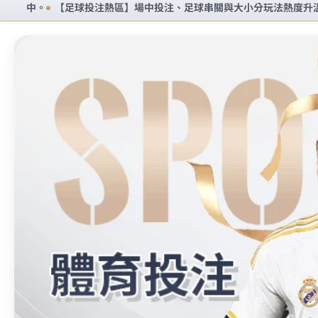
常受玩家們青睞的
作
admin
海量金幣送給你，
者
發
2022 年 3 月 7 日
精彩刺激的遊戲人
佈
分
法網直播
日
類
期:
文
上一篇文章
章
網球直播真實的對戰模式，讓
上
一
導
篇
覽
文
下一篇文章
章:
12強賽程帶給你全新震撼體
下
一