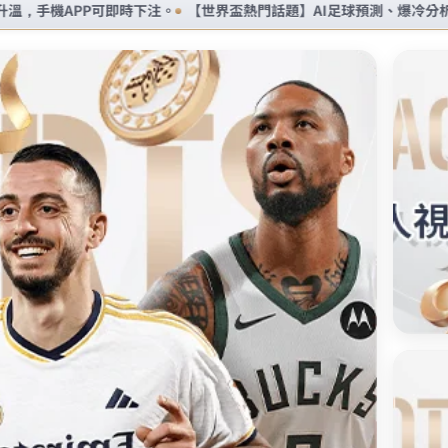
平台是深得玩家支持和業界人士關注的移動遊戲運營服務平台，我
戶至上”的經營理念，推出更多的優質服務和提供更好的
法網直
全新的簽到系統，讓你不用為金幣而發愁，遊戲可以隨心暢快
對決，讓您一夜致富不再是夢想。
驗盡在這裡