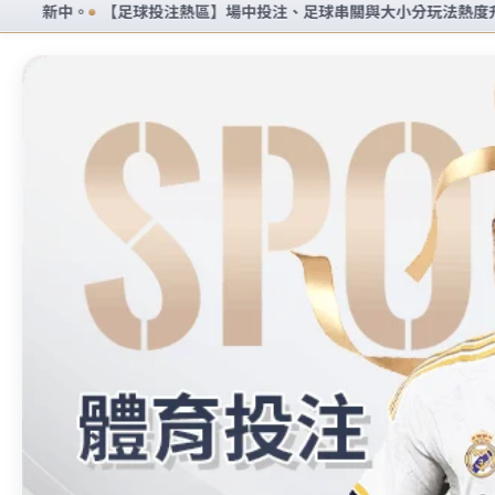
LED娛樂城網球
們承諾將秉承“客
作
admin
遊戲給用戶，還有
者
發
2022 年 2 月 14 日
玩，真人線上競猜
佈
分
法網直播
日
類
期:
文
上一篇文章
章
台灣美國享受最好玩的遊戲體
上
一
導
篇
覽
文
下一篇文章
章: