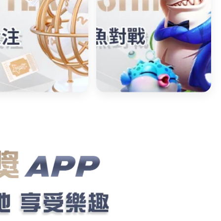
近期文章
網球直播讓您在緊張刺激中享受遊戲的樂趣，快
來體驗吧
台灣美國可以為你帶來休閒娛樂與視覺享受的全
新震撼
羽球直播成為你的隨身追賽利器，精彩戰況隨時
秒讀
法網直播音效溫柔悅耳，帶來放鬆治愈的體驗
法網直播讓你親自體驗獨闖沙場、力敵萬人的臨
場快感
近期留言
「
WordPress 示範留言者
」於〈
網站第一篇文
章
〉發佈留言