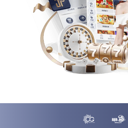
2025 年 10 月
2025 年 9 月
2025 年 8 月
2025 年 7 月
2025 年 6 月
2025 年 5 月
2025 年 4 月
2025 年 3 月
2025 年 2 月
2025 年 1 月
2024 年 12 月
2024 年 11 月
2024 年 10 月
2024 年 9 月
2024 年 8 月
2024 年 7 月
2024 年 6 月
2024 年 5 月
2024 年 4 月
2024 年 3 月
2024 年 2 月