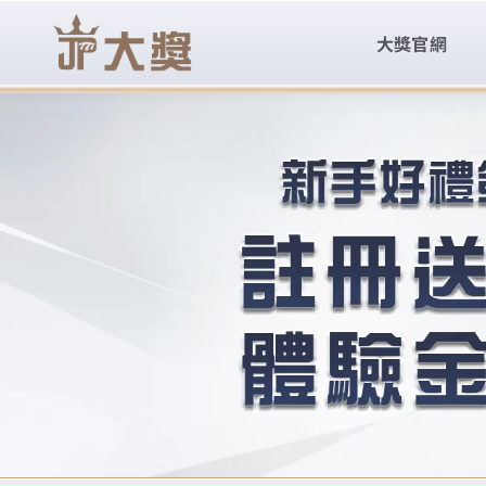
九州娛樂城網球直播平台
九州娛樂城台灣美國賽事表結合網路科技的優勢打造出一個以娛
遊戲環境，免費開戶並送彩金，讓你盡情體驗遊戲的樂趣。
法網直播是消費享受
手氣