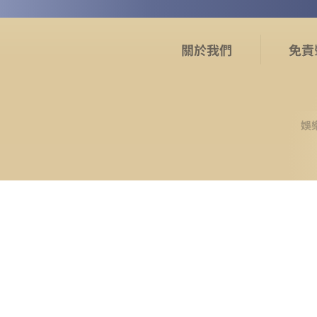
2024 年 1 月
2023 年 12 月
2023 年 11 月
2023 年 10 月
2023 年 9 月
2023 年 8 月
2023 年 7 月
2023 年 6 月
2023 年 5 月
2023 年 4 月
2023 年 3 月
2023 年 2 月
2023 年 1 月
2022 年 12 月
2022 年 11 月
2022 年 10 月
2022 年 9 月
2022 年 8 月
2022 年 7 月
2022 年 6 月
2022 年 5 月
2022 年 4 月