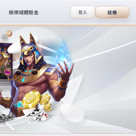
動應用的了手機板APP，全天不間斷服務，給你舒適安心安全的
搜
搜
尋
尋
關
鍵
字: