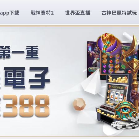
樂為主的遊戲平台，倒了集合資訊、賽事、球隊、數據、互動、娛樂等綜合性移
的好去處。快來試試您的