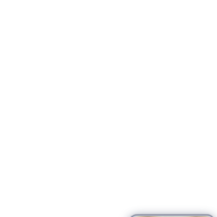
網球直播讓您在緊張刺激中享受遊戲的樂趣，快來
體驗吧
台灣美國可以為你帶來休閒娛樂與視覺享受的全新
震撼
羽球直播成為你的隨身追賽利器，精彩戰況隨時秒
讀
法網直播音效溫柔悅耳，帶來放鬆治愈的體驗
法網直播讓你親自體驗獨闖沙場、力敵萬人的臨場
快感
近期留言
「
WordPress 示範留言者
」於〈
網站第一篇文
章
〉發佈留言