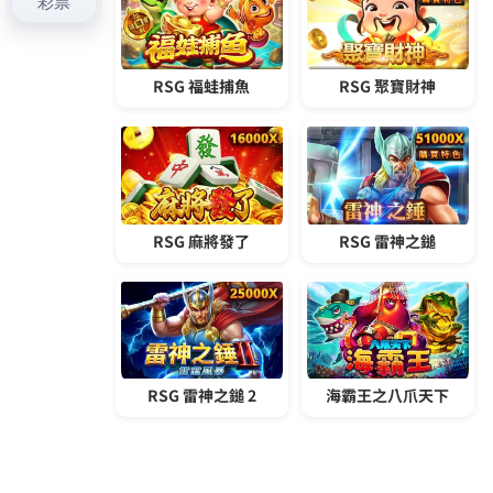
文
章:
彙整
2026 年 8 月
2026 年 7 月
2026 年 6 月
2026 年 5 月
2026 年 4 月
2026 年 3 月
2026 年 2 月
2026 年 1 月
2025 年 12 月
2025 年 11 月
2025 年 10 月