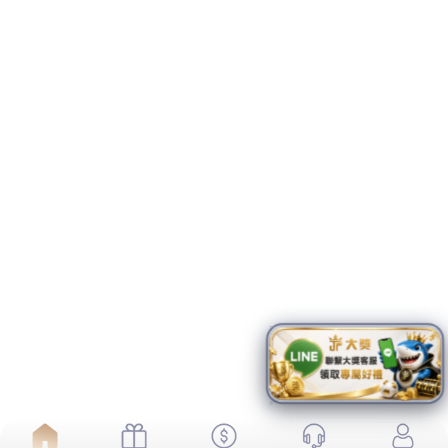
羽球直播成為你的隨身追賽利器，精彩戰況隨時秒
讀
法網直播音效溫柔悅耳，帶來放鬆治愈的體驗
法網直播讓你親自體驗獨闖沙場、力敵萬人的臨場
快感
近期留言
「
WordPress 示範留言者
」於〈
網站第一篇文
章
〉發佈留言
九州娛樂城網球直播平台
來看各國選手名單
費德勒
和
謝淑薇
、
美網
賽事
表、
法網
直播資訊、熱身賽、12強賽程轉播，一起來為台