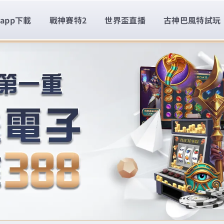
樂為主的遊戲平台，倒了集合資訊、賽事、球隊、數據、互動、娛樂等綜合性移
式，讓您擁有完美的遊戲