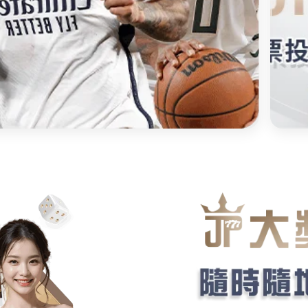
供前所未有的娛樂