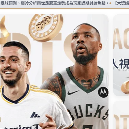
充滿壓力，
網球直播
為你提供釋放自己的遊戲，多樣的玩法，經
以盡情進行遊戲，遊戲簡潔流暢的畫面，不同難度的挑戰模式，
未有的體驗，玩家將能在這遊戲的世界中體驗別樣風格的挑戰。
受不一樣的視覺盛宴