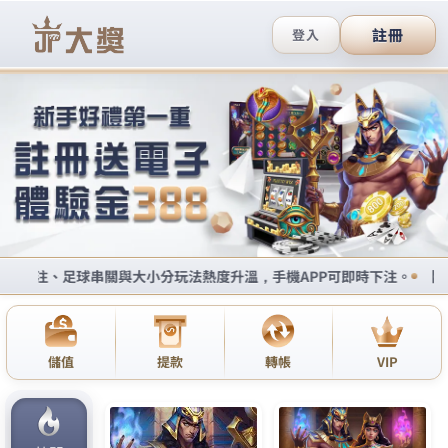
九州娛樂城網球直播平台
網球遊戲的畫面簡潔，炫酷特
效、熱鬧非凡
網球是廣大遊戲玩家喜聞樂見的休閒遊戲，在手機上
也是非常受玩家歡迎的，但是每一個地方都有不同的
遊戲玩法，
謝淑薇
推薦網球遊戲的趣味性强，可以讓
玩家在閒暇之餘與其他玩家們一同切磋技術，在遊戲
中，玩家將能在這遊戲的世界中體驗別樣風格的網球
玩法，並可打出自己的威風，推薦無需註冊，登入即
玩！