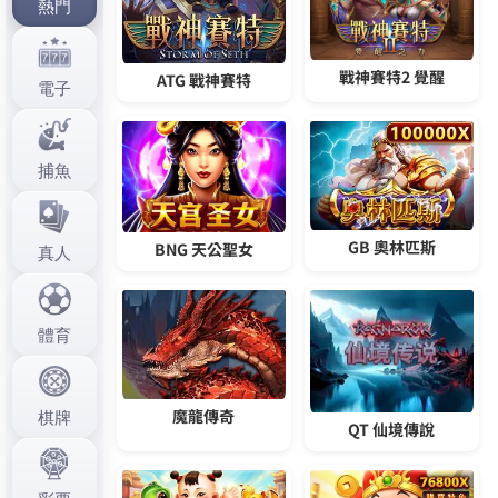
作
發
分
admin
2020 年 11 月 2 日
謝淑薇
者
佈
類
日
期:
文
上一篇文章
章
羽球直播成為玩家們方便快捷的休閒
上
一
方式
導
篇
覽
文
章:
下一篇文章
娛樂城超夯的線上遊戲讓你打遍無敵
下
一
手
篇
文
章: