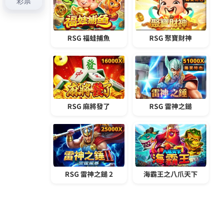
2026 年 8 月
2026 年 7 月
2026 年 6 月
2026 年 5 月
2026 年 4 月
2026 年 3 月
2026 年 2 月
2026 年 1 月
2025 年 12 月
2025 年 11 月
2025 年 10 月
2025 年 9 月
2025 年 8 月
2025 年 7 月
2025 年 6 月