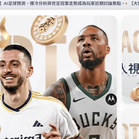
您提供最好玩的
台灣美國
遊戲資訊、攻略，以及遊戲下載，這裡
戲推薦下載，是玩家玩遊戲的不錯選擇。
營類遊戲
擇，讓您擁有完美遊戲體驗