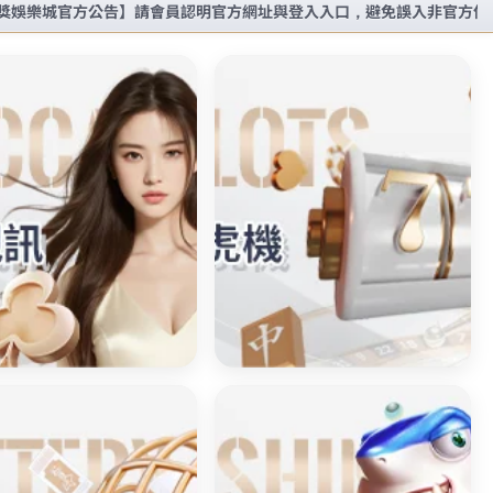
頁面
12強賽程
台灣美國
法網
法網直播
百家樂計算程式
百家樂記牌程式
百家樂預測系統
百家樂預測軟件
百家樂預測軟體
網球直播
美網
羽球直播
謝淑薇
費德勒
賽事表