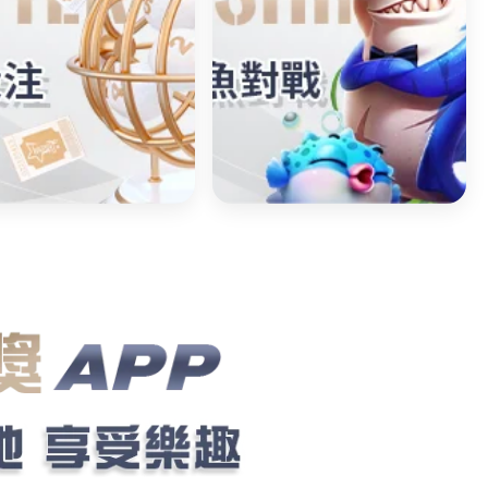
近期文章
羽球直播成為你的隨身追賽利器，精彩戰況隨時
秒讀
法網直播音效溫柔悅耳，帶來放鬆治愈的體驗
法網直播讓你親自體驗獨闖沙場、力敵萬人的臨
場快感
台灣美國讓玩家在遊戲裏有身臨其境的享受
網球直播無疑成為了你打發時間的必備遊戲
近期留言
「
WordPress 示範留言者
」於〈
網站第一篇文
章
〉發佈留言