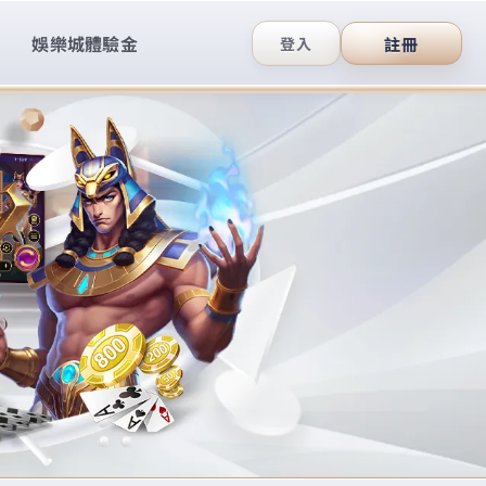
動應用的了手機板APP，全天不間斷服務，給你舒適安心安全的
搜
搜
尋
尋
關
鍵
字: