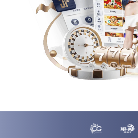
2025 年 8 月
2025 年 7 月
2025 年 6 月
2025 年 5 月
2025 年 4 月
2025 年 3 月
2025 年 2 月
2025 年 1 月
2024 年 12 月
2024 年 11 月
2024 年 10 月
2024 年 9 月
2024 年 8 月
2024 年 7 月
2024 年 6 月
2024 年 5 月
2024 年 4 月
2024 年 3 月
2024 年 2 月
2024 年 1 月
2023 年 12 月
2023 年 11 月