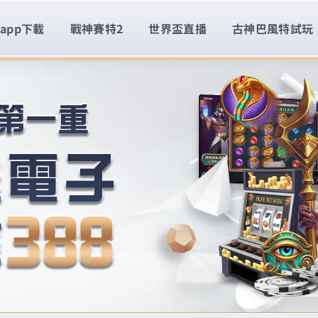
樂為主的遊戲平台，倒了集合資訊、賽事、球隊、數據、互動、娛樂等綜合性移
、安全的賽事表娛樂
平台自推出之日起，便不斷發展完善，為了給玩家提供更優質的娛