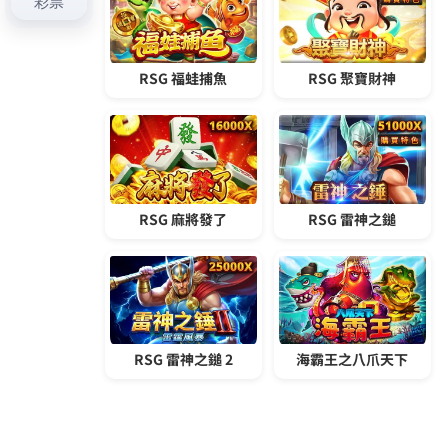
章:
彙整
2026 年 8 月
2026 年 7 月
2026 年 6 月
2026 年 5 月
2026 年 4 月
2026 年 3 月
2026 年 2 月
2026 年 1 月
2025 年 12 月
2025 年 11 月
2025 年 10 月
2025 年 9 月