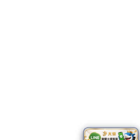
體驗吧
台灣美國可以為你帶來休閒娛樂與視覺享受的全新
震撼
羽球直播成為你的隨身追賽利器，精彩戰況隨時秒
讀
法網直播音效溫柔悅耳，帶來放鬆治愈的體驗
法網直播讓你親自體驗獨闖沙場、力敵萬人的臨場
快感
近期留言
「
WordPress 示範留言者
」於〈
網站第一篇文
章
〉發佈留言