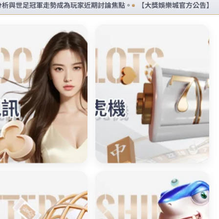
給
頁面
受
12強賽程
台灣美國
法網
法網直播
廣
百家樂計算程式
百家樂記牌程式
百家樂預測系統
百家樂預測軟件
百家樂預測軟體
網球直播
美網
羽球直播
謝淑薇
費德勒
賽事表