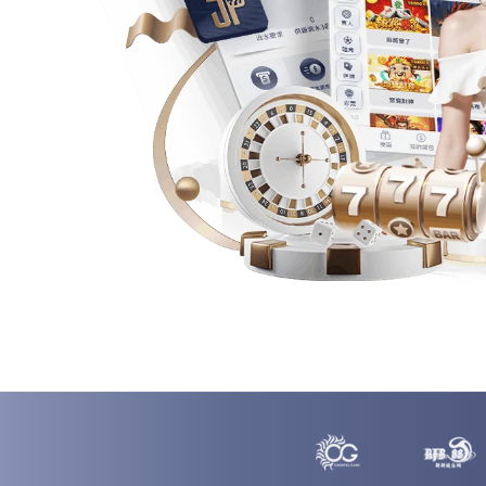
2024 年 7 月
2024 年 6 月
2024 年 5 月
2024 年 4 月
2024 年 3 月
2024 年 2 月
2024 年 1 月
2023 年 12 月
2023 年 11 月
2023 年 10 月
2023 年 9 月
2023 年 8 月
2023 年 7 月
2023 年 6 月
2023 年 5 月
2023 年 4 月
2023 年 3 月
2023 年 2 月
2023 年 1 月
2022 年 12 月
2022 年 11 月
2022 年 10 月