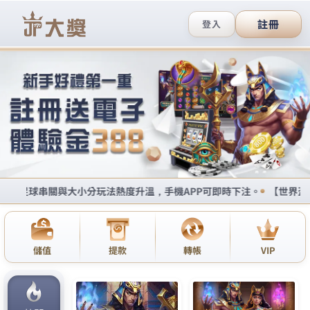
九州娛樂城網球直播平台
分類:
賽事表
賽事表享受最公正的娛樂，是
消費享受的好去處
LED娛樂城網球平台專門為線上玩家提供不同類型的
賽事表
遊戲，推薦娛樂城開戶，享受所有線上娛樂優
惠以及最頂級的遊戲體驗，為廣大用戶提供安全而警